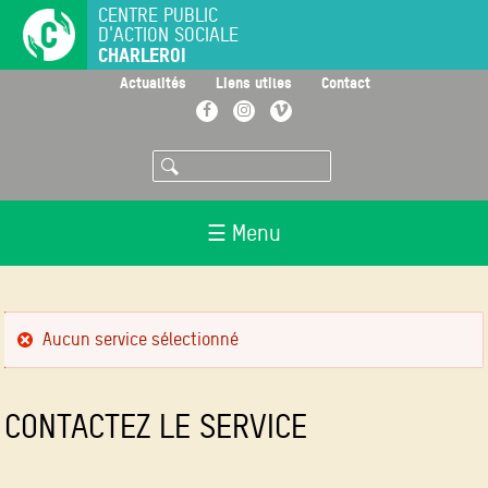
Aller
CENTRE PUBLIC
D'ACTION SOCIALE
au
CHARLEROI
contenu
principal
>
>
>
Actualités
Liens utiles
Contact
Facebook
Instagram
Vimeo
Rechercher
☰ Menu
MESSAGE
Aucun service sélectionné
D'ERREUR
CONTACTEZ LE SERVICE