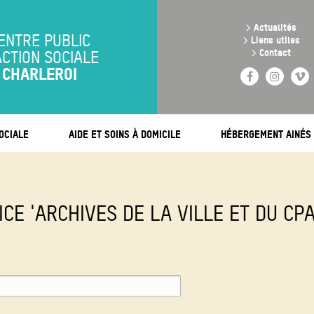
Aller
au
>
Actualités
contenu
ENTRE PUBLIC
>
Liens utiles
principal
>
Contact
ACTION SOCIALE
CHARLEROI
Facebook
Instag
V
OCIALE
AIDE ET SOINS À DOMICILE
HÉBERGEMENT AINÉS
CE 'ARCHIVES DE LA VILLE ET DU CP