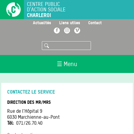
Aller
CENTRE PUBLIC
D'ACTION SOCIALE
au
CHARLEROI
contenu
principal
>
>
>
Actualités
Liens utiles
Contact
Facebook
Instagram
Vimeo
Rechercher
☰ Menu
CONTACTEZ LE SERVICE
DIRECTION DES MR/MRS
Rue de l'Hôpital 9
6030
Marchienne-au-Pont
Tél
071/26.70.40