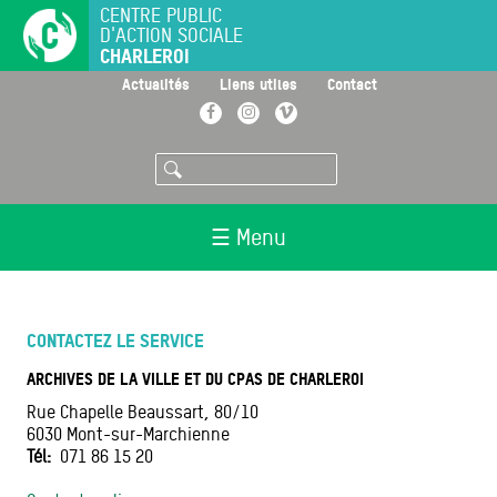
Aller
CENTRE PUBLIC
D'ACTION SOCIALE
au
CHARLEROI
contenu
principal
>
>
>
Actualités
Liens utiles
Contact
Facebook
Instagram
Vimeo
Rechercher
☰ Menu
CONTACTEZ LE SERVICE
ARCHIVES DE LA VILLE ET DU CPAS DE CHARLEROI
Rue Chapelle Beaussart, 80/10
6030
Mont-sur-Marchienne
Tél
071 86 15 20