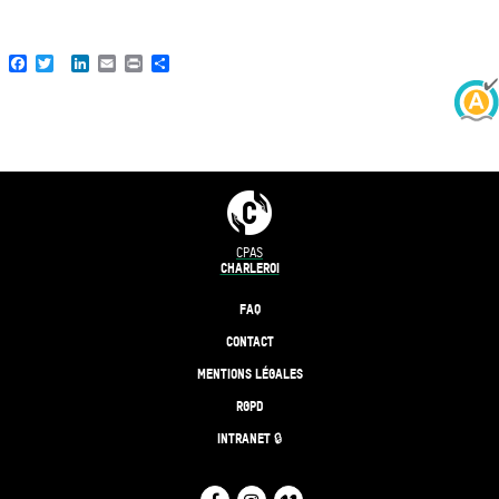
Facebook
Twitter
LinkedIn
Email
Print
Share
CPAS
CHARLEROI
FAQ
CONTACT
MENTIONS LÉGALES
RGPD
INTRANET 🔒