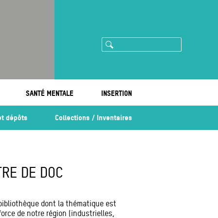
Rechercher
ram
imeo
SANTÉ MENTALE
INSERTION
et dépôts
Collections / Inventaires
TRE DE DOC
bibliothèque dont la thématique est
force de notre région (industrielles,