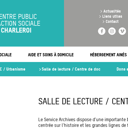
Aller
au
>
Actualités
contenu
ENTRE PUBLIC
>
Liens utiles
principal
>
Contact
ACTION SOCIALE
CHARLEROI
Facebook
Instag
V
OCIALE
AIDE ET SOINS À DOMICILE
HÉBERGEMENT AINÉS
C / Urbanisme
Salle de lecture / Centre de doc
Dons 
SALLE DE LECTURE / CEN
Le Service Archives dispose d’une importante 
centrée sur l’histoire et les grandes lignes de 