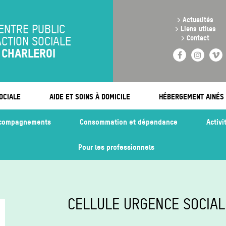
Aller
au
>
Actualités
contenu
ENTRE PUBLIC
>
Liens utiles
principal
>
Contact
ACTION SOCIALE
CHARLEROI
Facebook
Instag
V
OCIALE
AIDE ET SOINS À DOMICILE
HÉBERGEMENT AINÉS
accompagnements
Consommation et dépendance
Activi
Pour les professionnels
CELLULE URGENCE SOCIAL