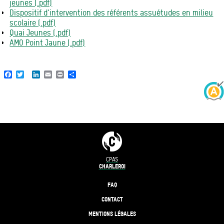
jeunes (.pdf)
Dispositif d'intervention des référents assuétudes en milieu
scolaire (.pdf)
Quai Jeunes (.pdf)
AMO Point Jaune (.pdf)
Facebook
Twitter
LinkedIn
Email
Print
Share
CPAS
CHARLEROI
FAQ
CONTACT
MENTIONS LÉGALES