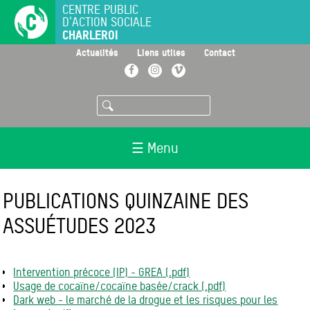
Aller
CENTRE PUBLIC
D'ACTION SOCIALE
au
CHARLEROI
contenu
principal
>
>
>
Actualités
Liens utiles
Contact
Facebook
Instagram
Vimeo
Rechercher
☰ Menu
PUBLICATIONS QUINZAINE DES
ASSUÉTUDES 2023
Intervention précoce (IP) - GREA (.pdf)
Usage de cocaïne/cocaïne basée/crack (.pdf)
Dark web - le marché de la drogue et les risques pour les