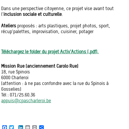
Dans une perspective citoyenne, ce projet vise avant tout
l’
inclusion sociale et culturelle
.
Ateliers
proposés : arts plastiques, projet photos, sport,
récup'palettes, improvisation, cuisiner, potager
Téléchargez le folder du projet Activ'Actions (.pdf).
Mission Rue (anciennement Carolo Rue)
18, rue Spinois
6000 Charleroi
(attention : à ne pas confondre avec la rue du Spinois à
Gosselies)
Tél : 071/25.60.36
appuis@cpascharleroi.be
Facebook
Twitter
LinkedIn
Email
Print
Share