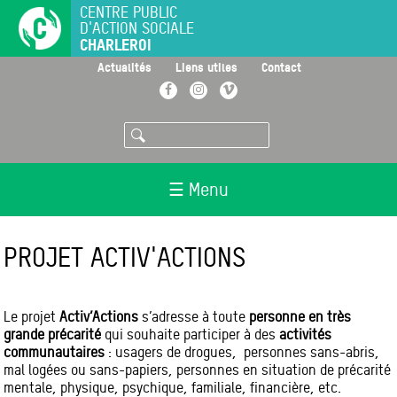
Aller
CENTRE PUBLIC
D'ACTION SOCIALE
au
CHARLEROI
contenu
principal
>
>
>
Actualités
Liens utiles
Contact
Facebook
Instagram
Vimeo
Rechercher
☰ Menu
PROJET ACTIV'ACTIONS
Le projet
Activ’Actions
s’adresse à toute
personne en très
grande précarité
qui souhaite participer à des
activités
communautaires
: usagers de drogues, personnes sans-abris,
mal logées ou sans-papiers, personnes en situation de précarité
mentale, physique, psychique, familiale, financière, etc.