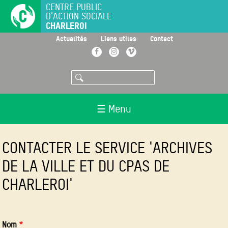
Aller
CENTRE PUBLIC
D'ACTION SOCIALE
au
CHARLEROI
contenu
principal
>
>
>
Actualités
Liens utiles
Contact
Facebook
Instagram
Vimeo
Rechercher
☰ Menu
CONTACTER LE SERVICE 'ARCHIVES
DE LA VILLE ET DU CPAS DE
CHARLEROI'
Nom