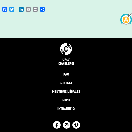
Facebook
Twitter
LinkedIn
Email
Print
Share
CPAS
CHARLEROI
FAQ
CONTACT
MENTIONS LÉGALES
RGPD
INTRANET 🔒
FACEBOOK
INSTAGRAM
VIMEO