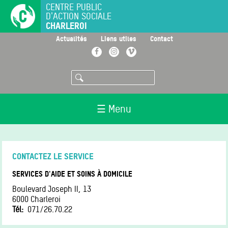
Aller
CENTRE PUBLIC
D'ACTION SOCIALE
au
CHARLEROI
contenu
principal
>
>
>
Actualités
Liens utiles
Contact
Facebook
Instagram
Vimeo
Rechercher
☰ Menu
CONTACTEZ LE SERVICE
SERVICES D'AIDE ET SOINS À DOMICILE
Boulevard Joseph II, 13
6000
Charleroi
Tél
071/26.70.22