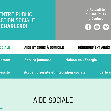
Aller
au
>
Actualités
contenu
ENTRE PUBLIC
>
Liens utiles
principal
>
Contact
ACTION SOCIALE
CHARLEROI
Facebook
Instag
V
OCIALE
AIDE ET SOINS À DOMICILE
HÉBERGEMENT AINÉS
gement
Service jeunesse
Maison de l'Energie
essité
Accueil Diversité et Intégration sociale
Carte 
AIDE SOCIALE