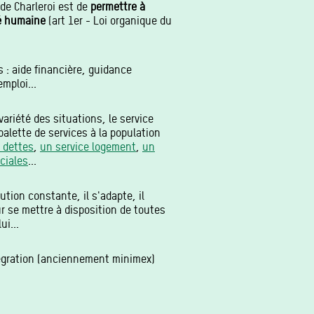
de Charleroi est de
permettre à
té humaine
(art 1er - Loi organique du
és : aide financière, guidance
mploi...
variété des situations, le service
 palette de services à la population
 dettes
,
un service logement
,
un
ciales
...
ution constante, il s'adapte, il
r se mettre à disposition de toutes
ui...
égration (anciennement minimex)