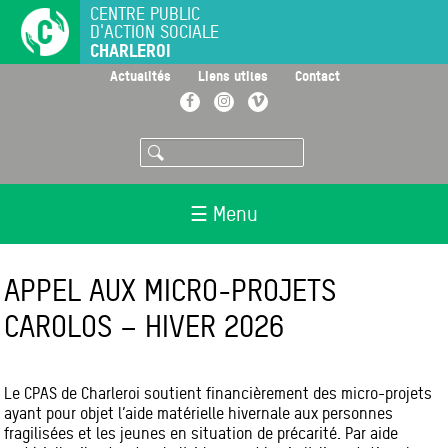
Aller
CENTRE PUBLIC
D'ACTION SOCIALE
au
CHARLEROI
contenu
principal
>
>
>
Actualités
Liens utiles
Contact
Facebook
Instagram
Vimeo
Rechercher
☰ Menu
APPEL AUX MICRO-PROJETS
CAROLOS – HIVER 2026
Le CPAS de Charleroi soutient financièrement des micro-projets
ayant pour objet l’aide matérielle hivernale aux personnes
fragilisées et les jeunes en situation de précarité. Par aide