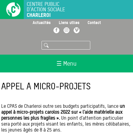
Aller
CENTRE PUBLIC
D'ACTION SOCIALE
au
CHARLEROI
contenu
principal
>
>
>
Actualités
Liens utiles
Contact
Facebook
Instagram
Vimeo
Rechercher
☰ Menu
APPEL À MICRO-PROJETS
Le CPAS de Charleroi outre ses budgets participatifs, lance
un
appel à micro-projets carolos 2022 sur « l’aide matérielle aux
personnes les plus fragiles ».
Un point d’attention particulier
sera porté aux projets visant les enfants, les mères célibataires,
les jeunes âgés de 8 à 25 ans.