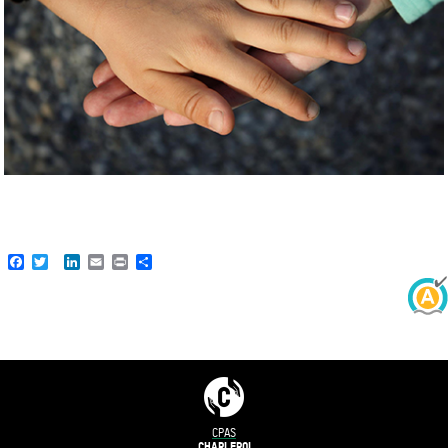
Facebook
Twitter
LinkedIn
Email
Print
Share
CPAS
CHARLEROI