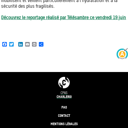
mobilisent et veillent particulièrement à l'hydratation et à la
sécurité des plus fragilisés.
Découvrez le reportage réalisé par Télésambre ce vendredi 19 juin
Facebook
Twitter
LinkedIn
Email
Print
Share
CPAS
CHARLEROI
FAQ
CONTACT
MENTIONS LÉGALES