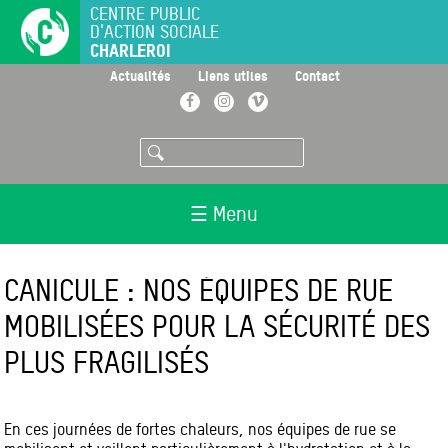
Aller
CENTRE PUBLIC
D'ACTION SOCIALE
au
CHARLEROI
contenu
principal
>
>
>
Actualités
Liens utiles
Contact
Facebook
Instagram
Vimeo
Rechercher
☰ Menu
CANICULE : NOS ÉQUIPES DE RUE
MOBILISÉES POUR LA SÉCURITÉ DES
PLUS FRAGILISÉS
En ces journées de fortes chaleurs, nos équipes de rue se