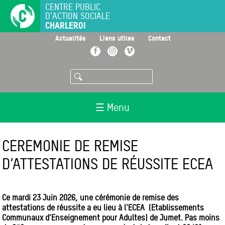
Aller
CENTRE PUBLIC
D'ACTION SOCIALE
au
CHARLEROI
contenu
principal
>
>
>
Actualités
Liens utiles
Contact
Facebook
Instagram
Vimeo
Rechercher
☰ Menu
CÉRÉMONIE DE REMISE
D’ATTESTATIONS DE RÉUSSITE ECEA
Ce mardi 23 Juin 2026, une cérémonie de remise des
attestations de réussite a eu lieu à l’ECEA (Etablissements
Communaux d’Enseignement pour Adultes) de Jumet. Pas moins