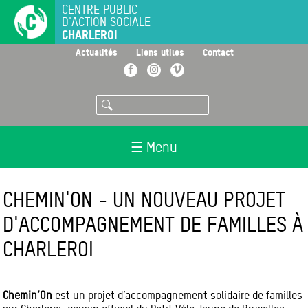
Aller
CENTRE PUBLIC
D'ACTION SOCIALE
au
CHARLEROI
contenu
principal
>
>
>
Actualités
Liens utiles
Contact
Facebook
Instagram
Vimeo
Rechercher
☰ Menu
CHEMIN'ON - UN NOUVEAU PROJET
D'ACCOMPAGNEMENT DE FAMILLES À
CHARLEROI
Chemin’On
est un projet d’accompagnement solidaire de familles