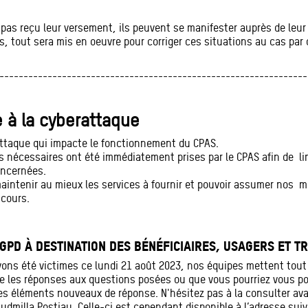
 pas reçu leur versement, ils peuvent se manifester auprès de leur 
, tout sera mis en oeuvre pour corriger ces situations au cas par
----------------------------------------------------------------
e à la cyberattaque
ttaque qui impacte le fonctionnement du CPAS.
 nécessaires ont été immédiatement prises par le CPAS afin de li
oncernées.
intenir au mieux les services à fournir et pouvoir assumer nos m
 cours.
GPD À DESTINATION DES BÉNÉFICIAIRES, USAGERS ET T
ons été victimes ce lundi 21 août 2023, nos équipes mettent tout 
e les réponses aux questions posées ou que vous pourriez vous po
des éléments nouveaux de réponse. N'hésitez pas à la consulter ava
dmilla Postiau. Celle-ci est cependant disponible à l’adresse suiv