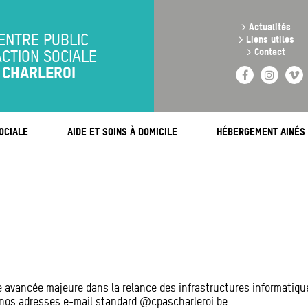
Aller
au
>
Actualités
contenu
ENTRE PUBLIC
>
Liens utiles
principal
>
Contact
ACTION SOCIALE
CHARLEROI
Facebook
Instag
V
OCIALE
AIDE ET SOINS À DOMICILE
HÉBERGEMENT AINÉS
e avancée majeure dans la relance des infrastructures informatiqu
 nos adresses e-mail standard @cpascharleroi.be.