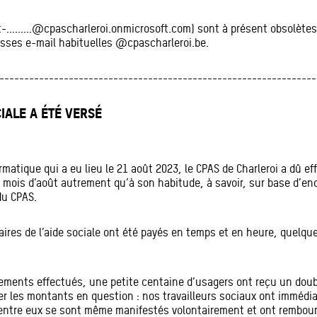
lt-.........@cpascharleroi.onmicrosoft.com) sont à présent obsolè
sses e-mail habituelles @cpascharleroi.be.
----------------------------------------------------------------
IALE A ÉTÉ VERSÉ
rmatique qui a eu lieu le 21 août 2023, le CPAS de Charleroi a dû e
u mois d’août autrement qu’à son habitude, à savoir, sur base d’
du CPAS.
iaires de l’aide sociale ont été payés en temps et en heure, quelqu
aiements effectués, une petite centaine d’usagers ont reçu un dou
er les montants en question : nos travailleurs sociaux ont immédi
d’entre eux se sont même manifestés volontairement et ont rembo