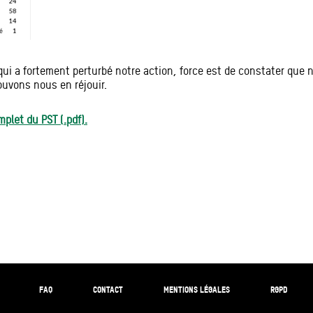
e qui a fortement perturbé notre action, force est de constater que
ouvons nous en réjouir.
plet du PST (.pdf).
FAQ
CONTACT
MENTIONS LÉGALES
RGPD