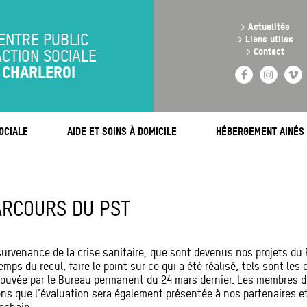
Aller
au
>
Actualités
contenu
ENTRE PUBLIC
>
Liens utiles
principal
>
Contact
ACTION SOCIALE
CHARLEROI
Facebook
Instag
V
OCIALE
AIDE ET SOINS À DOMICILE
HÉBERGEMENT AINÉS
ARCOURS DU PST
survenance de la crise sanitaire, que sont devenus nos projets du
mps du recul, faire le point sur ce qui a été réalisé, tels sont les 
prouvée par le Bureau permanent du 24 mars dernier. Les membres du
tons que l’évaluation sera également présentée à nos partenaires et