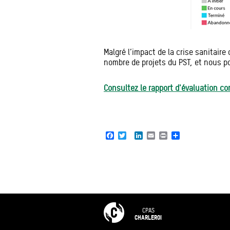
Malgré l’impact de la crise sanitair
nombre de projets du PST, et nous p
Consultez le rapport d'évaluation com
Facebook
Twitter
LinkedIn
Email
Print
Share
CPAS
CHARLEROI