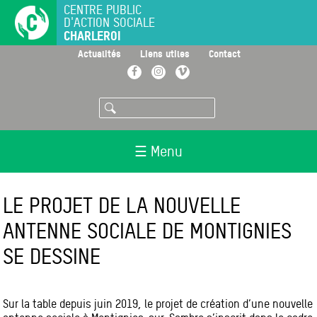
Aller
CENTRE PUBLIC
D'ACTION SOCIALE
au
CHARLEROI
contenu
principal
>
>
>
Actualités
Liens utiles
Contact
Facebook
Instagram
Vimeo
Rechercher
☰ Menu
LE PROJET DE LA NOUVELLE
ANTENNE SOCIALE DE MONTIGNIES
SE DESSINE
Sur la table depuis juin 2019, le projet de création d’une nouvelle