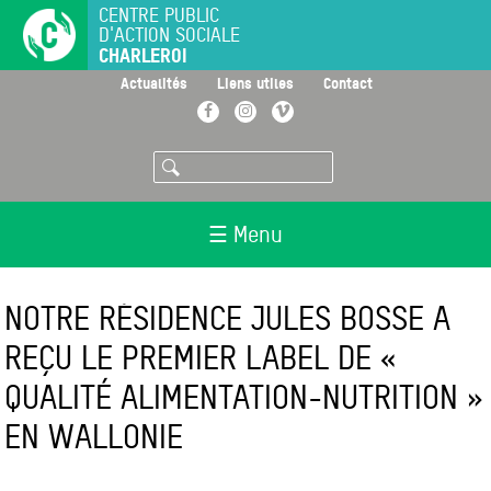
Aller
CENTRE PUBLIC
D'ACTION SOCIALE
au
CHARLEROI
contenu
principal
>
>
>
Actualités
Liens utiles
Contact
Facebook
Instagram
Vimeo
Rechercher
☰ Menu
NOTRE RÉSIDENCE JULES BOSSE A
REÇU LE PREMIER LABEL DE «
QUALITÉ ALIMENTATION-NUTRITION »
EN WALLONIE