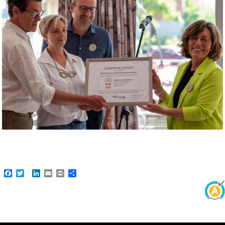
Facebook
Twitter
LinkedIn
Email
Print
Share