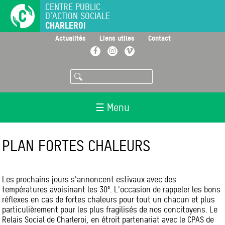
Aller
CENTRE PUBLIC
D'ACTION SOCIALE
au
CHARLEROI
contenu
principal
>
>
>
Actualités
Liens utiles
Contact
Facebook
Instagram
Vimeo
Rechercher
☰ Menu
PLAN FORTES CHALEURS
Les prochains jours s'annoncent estivaux avec des
températures avoisinant les 30°. L'occasion de rappeler les bons
réflexes en cas de fortes chaleurs pour tout un chacun et plus
particulièrement pour les plus fragilisés de nos concitoyens. Le
Relais Social de Charleroi, en étroit partenariat avec le CPAS de