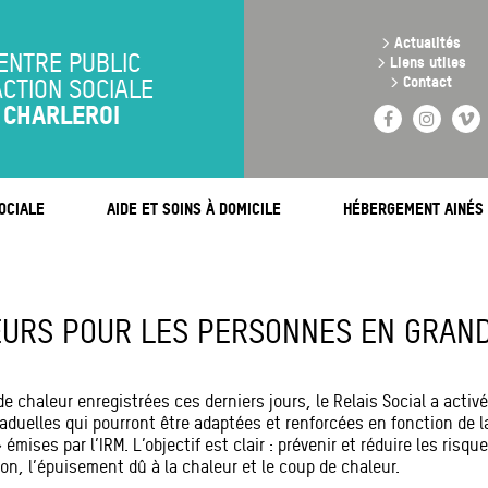
Aller
au
>
Actualités
contenu
ENTRE PUBLIC
>
Liens utiles
principal
>
Contact
ACTION SOCIALE
CHARLEROI
Facebook
Instag
V
OCIALE
AIDE ET SOINS À DOMICILE
HÉBERGEMENT AINÉS
URS POUR LES PERSONNES EN GRAND
e chaleur enregistrées ces derniers jours, le Relais Social a activ
aduelles qui pourront être adaptées et renforcées en fonction de la
émises par l’IRM. L’objectif est clair : prévenir et réduire les risqu
n, l’épuisement dû à la chaleur et le coup de chaleur.