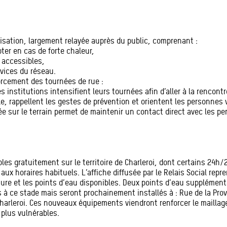
lisation, largement relayée auprès du public, comprenant :
ter en cas de forte chaleur,
u accessibles,
rvices du réseau.
forcement des tournées de rue :
es institutions intensifient leurs tournées afin d’aller à la rencont
le, rappellent les gestes de prévention et orientent les personnes 
ée sur le terrain permet de maintenir un contact direct avec les p
les gratuitement sur le territoire de Charleroi, dont certains 24h/
aux horaires habituels. L’affiche diffusée par le Relais Social repre
ture et les points d’eau disponibles. Deux points d’eau supplémen
fs à ce stade mais seront prochainement installés à : Rue de la P
harleroi. Ces nouveaux équipements viendront renforcer le maillage te
 plus vulnérables.