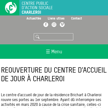
Aller
CENTRE PUBLIC
D'ACTION SOCIALE
au
CHARLEROI
contenu
principal
>
>
>
Actualités
Liens utiles
Contact
Facebook
Instagram
Vimeo
Rechercher
☰ Menu
RÉOUVERTURE DU CENTRE D’ACCUEIL
DE JOUR À CHARLEROI
Le centre d’accueil de jour de la résidence Brichart à Charleroi
rouvre ses portes au 1er septembre. Ayant dû interrompre ses
activités en mars 2020 à cause de la crise sanitaire, celles-ci