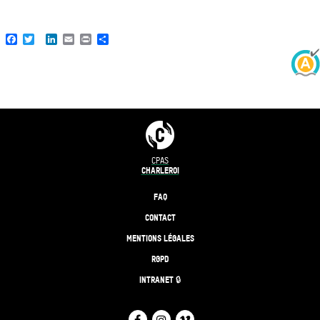
Facebook
Twitter
LinkedIn
Email
Print
Share
CPAS
CHARLEROI
FAQ
CONTACT
MENTIONS LÉGALES
RGPD
INTRANET 🔒
FACEBOOK
INSTAGRAM
VIMEO