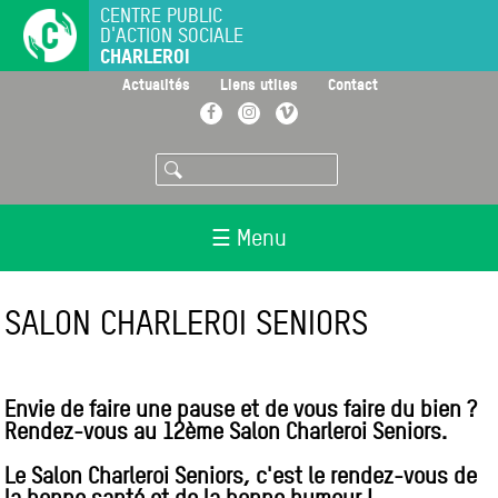
Aller
CENTRE PUBLIC
D'ACTION SOCIALE
au
CHARLEROI
contenu
principal
>
>
>
Actualités
Liens utiles
Contact
Facebook
Instagram
Vimeo
Rechercher
☰ Menu
SALON CHARLEROI SENIORS
Envie de faire une pause et de vous faire du bien ?
Rendez-vous au 12ème Salon Charleroi Seniors.
Le Salon Charleroi Seniors, c'est le rendez-vous de