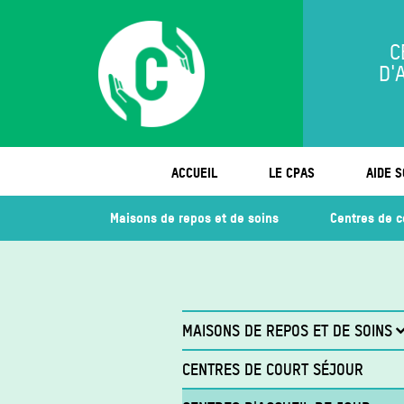
C
D'
ACCUEIL
LE CPAS
AIDE S
Maisons de repos et de soins
Centres de c
MAISONS DE REPOS ET DE SOINS
No P'tit Nid (Gilly)
CENTRES DE COURT SÉJOUR
Dr J. Hustin (Marchienne-au-Pont