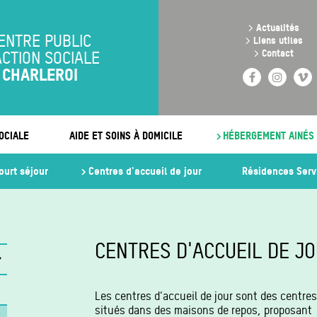
Aller
au
>
Actualités
contenu
ENTRE PUBLIC
>
Liens utiles
principal
>
Contact
ACTION SOCIALE
CHARLEROI
Facebook
Instag
V
OCIALE
AIDE ET SOINS À DOMICILE
HÉBERGEMENT AINÉS
ourt séjour
Centres d'accueil de jour
Résidences Serv
CENTRES D'ACCUEIL DE J
Les centres d'accueil de jour sont des centres
)
situés dans des maisons de repos, proposant