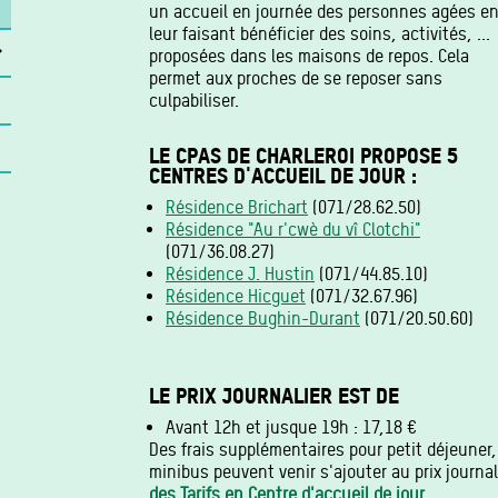
un accueil en journée des personnes agées e
leur faisant bénéficier des soins, activités, ...
proposées dans les maisons de repos. Cela
permet aux proches de se reposer sans
culpabiliser.
LE CPAS DE CHARLEROI PROPOSE 5
CENTRES D'ACCUEIL DE JOUR :
Résidence Brichart
(071/28.62.50)
Résidence "Au r'cwè du vî Clotchi"
(071/36.08.27)
Résidence J. Hustin
(071/44.85.10)
Résidence Hicguet
(071/32.67.96)
Résidence Bughin-Durant
(071/20.50.60)
LE PRIX JOURNALIER EST DE
Avant 12h et jusque 19h : 17,18 €
Des frais supplémentaires pour petit déjeuner,
minibus peuvent venir s'ajouter au prix journa
des Tarifs en Centre d'accueil de jour
.