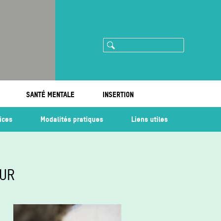
Rechercher
ram
imeo
SANTÉ MENTALE
INSERTION
ices
Modalités pratiques
Liens utiles
OUR