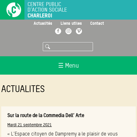
Aller
CENTRE PUBLIC
D'ACTION SOCIALE
au
CHARLEROI
contenu
principal
>
>
>
Actualités
Liens utiles
Contact
Facebook
Instagram
Vimeo
Rechercher
☰ Menu
ACTUALITÉS
Sur la route de la Commedia Dell’ Arte
Mardi 21 septembre 2021
« L’Espace citoyen de Dampremy a le plaisir de vous