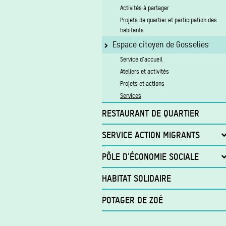
Activités à partager
Projets de quartier et participation des
habitants
Espace citoyen de Gosselies
Service d'accueil
Ateliers et activités
Projets et actions
Services
RESTAURANT DE QUARTIER
SERVICE ACTION MIGRANTS
Projet Activ’Up
PÔLE D'ÉCONOMIE SOCIALE
Trans'form
HABITAT SOLIDAIRE
Insertion
POTAGER DE ZOÉ
Magasin
Proxi-Services