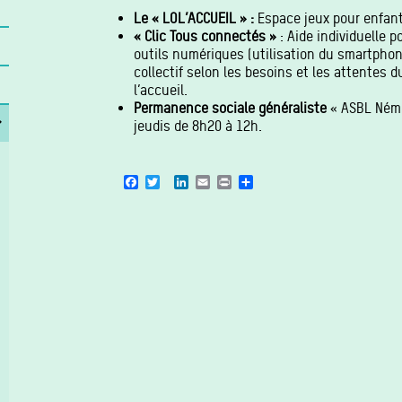
Le « LOL’ACCUEIL » :
Espace jeux pour enfant
« Clic Tous connectés »
: Aide individuelle 
outils numériques (utilisation du smartphone
collectif selon les besoins et les attentes 
l’accueil.
Permanence sociale généraliste
« ASBL Némés
jeudis de 8h20 à 12h.
Facebook
Twitter
LinkedIn
Email
Print
Share
s