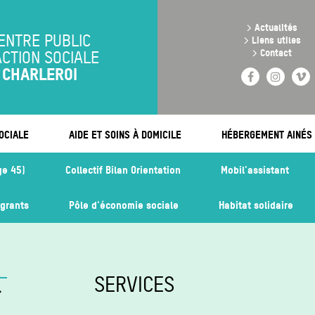
Aller
au
>
Actualités
contenu
ENTRE PUBLIC
>
Liens utiles
principal
>
Contact
ACTION SOCIALE
CHARLEROI
Facebook
Instag
V
OCIALE
AIDE ET SOINS À DOMICILE
HÉBERGEMENT AINÉS
ge 45)
Collectif Bilan Orientation
Mobil'assistant
igrants
Pôle d'économie sociale
Habitat solidaire
SERVICES