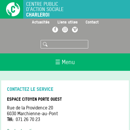
Aller
CENTRE PUBLIC
D'ACTION SOCIALE
au
CHARLEROI
contenu
principal
>
>
>
Actualités
Liens utiles
Contact
Facebook
Instagram
Vimeo
Rechercher
☰ Menu
CONTACTEZ LE SERVICE
ESPACE CITOYEN PORTE OUEST
Rue de la Providence 20
6030
Marchienne-au-Pont
Tél
071 26 70 23