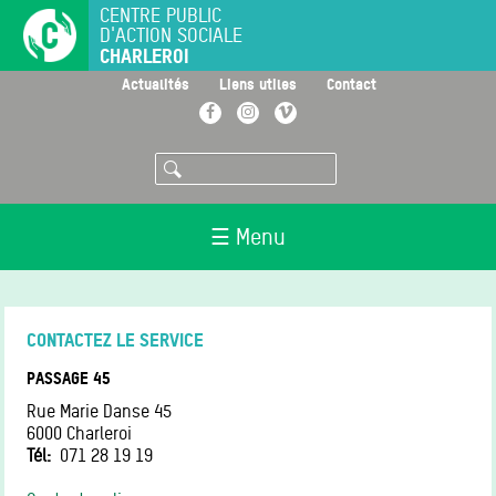
Aller
CENTRE PUBLIC
D'ACTION SOCIALE
au
CHARLEROI
contenu
principal
>
>
>
Actualités
Liens utiles
Contact
Facebook
Instagram
Vimeo
Rechercher
☰ Menu
CONTACTEZ LE SERVICE
PASSAGE 45
Rue Marie Danse 45
6000
Charleroi
Tél
071 28 19 19