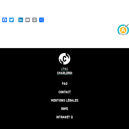
Facebook
Twitter
LinkedIn
Email
Print
Share
CPAS
CHARLEROI
FAQ
CONTACT
MENTIONS LÉGALES
RGPD
INTRANET 🔒