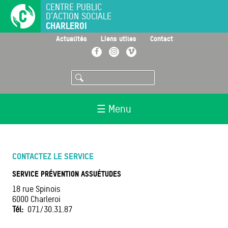
Aller
CENTRE PUBLIC
D'ACTION SOCIALE
au
CHARLEROI
contenu
principal
>
>
>
Actualités
Liens utiles
Contact
Facebook
Instagram
Vimeo
Rechercher
☰ Menu
CONTACTEZ LE SERVICE
SERVICE PRÉVENTION ASSUÉTUDES
18 rue Spinois
6000
Charleroi
Tél
071/30.31.87