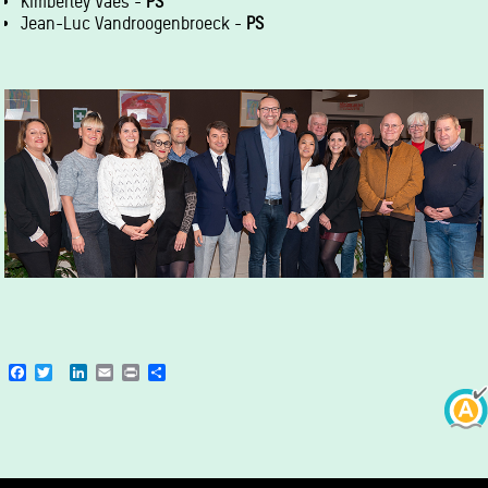
Kimberley Vaes -
PS
Jean-Luc Vandroogenbroeck -
PS
Facebook
Twitter
LinkedIn
Email
Print
Share