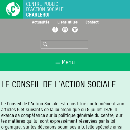
Aller
CENTRE PUBLIC
D'ACTION SOCIALE
au
CHARLEROI
contenu
principal
>
>
>
Actualités
Liens utiles
Contact
Facebook
Instagram
Vimeo
Rechercher
☰ Menu
LE CONSEIL DE L'ACTION SOCIALE
Le Conseil de l'Action Sociale est constitué conformément aux
articles 6 et suivants de la loi organique du 8 juillet 1976. Il
exerce sa compétence sur la politique générale du centre, sur
les matières qui lui sont expressément réservées par la loi
organique, sur les décisions soumises à tutelle spéciale ainsi