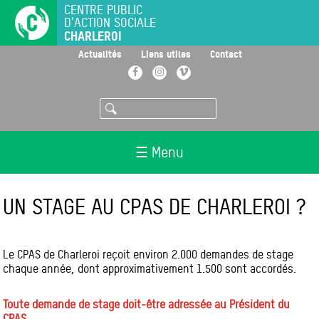
Aller
CENTRE PUBLIC
D'ACTION SOCIALE
au
CHARLEROI
contenu
principal
>
>
>
Actualités
Liens utiles
Contact
Facebook
Instagram
Vimeo
Rechercher
☰ Menu
UN STAGE AU CPAS DE CHARLEROI ?
Le CPAS de Charleroi reçoit environ 2.000 demandes de stage
chaque année, dont approximativement 1.500 sont accordés.
Toute demande de stage doit-être adressée au Président du
CPAS,