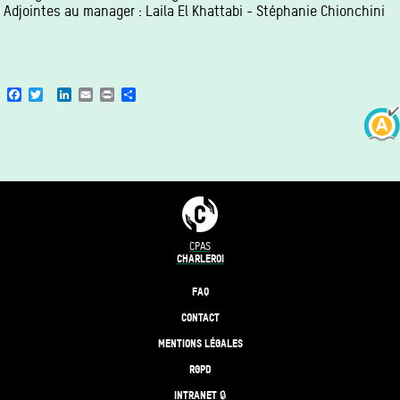
Adjointes au manager : Laila El Khattabi - Stéphanie Chionchini
Facebook
Twitter
LinkedIn
Email
Print
Share
CPAS
CHARLEROI
FAQ
CONTACT
MENTIONS LÉGALES
RGPD
INTRANET 🔒