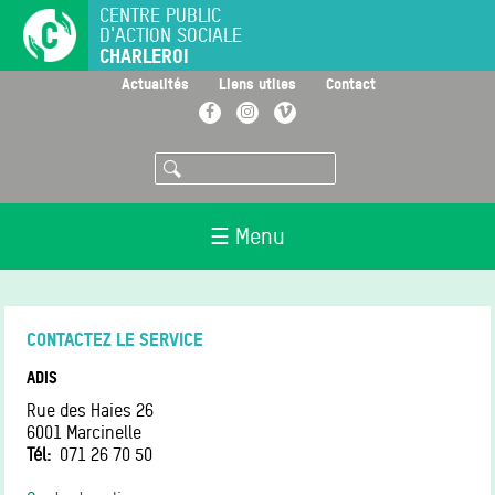
Aller
CENTRE PUBLIC
D'ACTION SOCIALE
au
CHARLEROI
contenu
principal
>
>
>
Actualités
Liens utiles
Contact
Facebook
Instagram
Vimeo
Rechercher
☰ Menu
CONTACTEZ LE SERVICE
ADIS
Rue des Haies 26
6001
Marcinelle
Tél
071 26 70 50