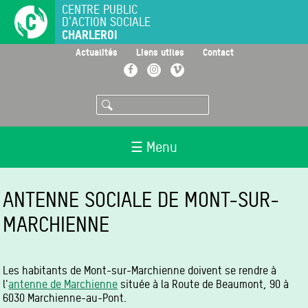
Aller
CENTRE PUBLIC
D'ACTION SOCIALE
au
CHARLEROI
contenu
principal
>
>
>
Actualités
Liens utiles
Contact
Facebook
Instagram
Vimeo
Rechercher
☰ Menu
ANTENNE SOCIALE DE MONT-SUR-
MARCHIENNE
Les habitants de Mont-sur-Marchienne doivent se rendre à
l'
antenne de Marchienne
située à la Route de Beaumont, 90 à
6030 Marchienne-au-Pont.