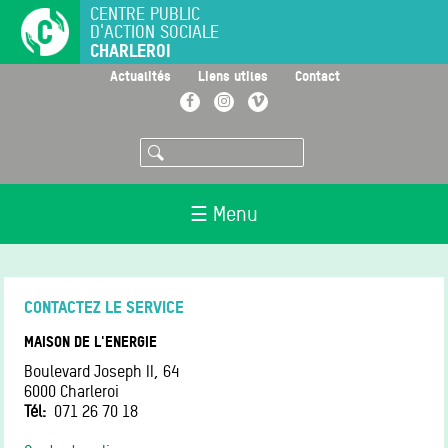
Aller
CENTRE PUBLIC
D'ACTION SOCIALE
au
CHARLEROI
contenu
principal
>
>
>
Actualités
Liens utiles
Contact
Facebook
Instagram
Vimeo
Rechercher
☰ Menu
CONTACTEZ LE SERVICE
MAISON DE L'ENERGIE
Boulevard Joseph II, 64
6000
Charleroi
Tél
071 26 70 18