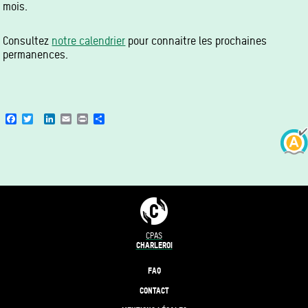
mois.
Consultez
notre calendrier
pour connaitre les prochaines
permanences.
Facebook
Twitter
LinkedIn
Email
Print
Share
CPAS
CHARLEROI
FAQ
CONTACT