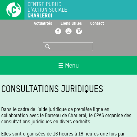
Aller
CENTRE PUBLIC
D'ACTION SOCIALE
au
CHARLEROI
contenu
principal
>
>
>
Actualités
Liens utiles
Contact
Facebook
Instagram
Vimeo
Rechercher
☰ Menu
CONSULTATIONS JURIDIQUES
Dans le cadre de l'aide juridique de première ligne en
collaboration avec le Barreau de Charleroi, le CPAS organise des
consultations juridiques en divers endroits.
Elles sont organisées de 16 heures à 18 heures une fois par