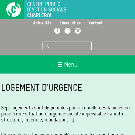
Aller
CENTRE PUBLIC
D'ACTION SOCIALE
au
CHARLEROI
contenu
principal
>
>
>
Actualités
Liens utiles
Contact
Facebook
Instagram
Vimeo
Rechercher
☰ Menu
LOGEMENT D'URGENCE
Sept logements sont disponibles pour accueillir des familles en
prise à une situation d'urgence sociale imprévisible (sinistre
structurel, incendie, inondation, ...)
Chacun de ces logements meublés est mis à disposition pour